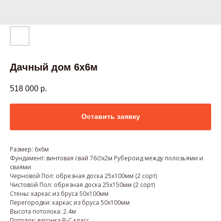
Дачный дом 6х6м
518 000
р.
Оставить заявку
Размер: 6х6м
Фундамент: винтовая свай 76∅х2м Рубероид между полозьями и
сваями
Черновой Пол: обрезная доска 25х100мм (2 сорт)
Чистовой Пол: обрезная доска 25х150мм (2 сорт)
Стены: каркас из бруса 50х100мм
Перегородки: каркас из бруса 50х100мм
Высота потолока: 2.4м
Потолок: вагонка В-С класс