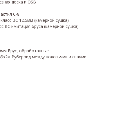
езная доска и OSB
астил С-8
 класс BC 12,5мм (камерной сушка)
сс BC имитация бруса (камерной сушка)
0мм Брус, обработанные
6∅х2м Рубероид между полозьями и сваями