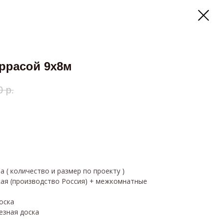
ррасой 9х8м
0
р.
 ( количество и размер по проекту )
кая (производство Россия) + межкомнатные
оска
езная доска